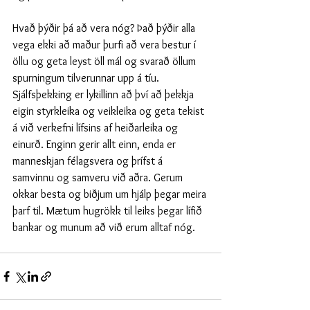
Hvað þýðir þá að vera nóg? Það þýðir alla 
vega ekki að maður þurfi að vera bestur í 
öllu og geta leyst öll mál og svarað öllum 
spurningum tilverunnar upp á tíu. 
Sjálfsþekking er lykillinn að því að þekkja 
eigin styrkleika og veikleika og geta tekist 
á við verkefni lífsins af heiðarleika og 
einurð. Enginn gerir allt einn, enda er 
manneskjan félagsvera og þrífst á 
samvinnu og samveru við aðra. Gerum 
okkar besta og biðjum um hjálp þegar meira 
þarf til. Mætum hugrökk til leiks þegar lífið 
bankar og munum að við erum alltaf nóg.