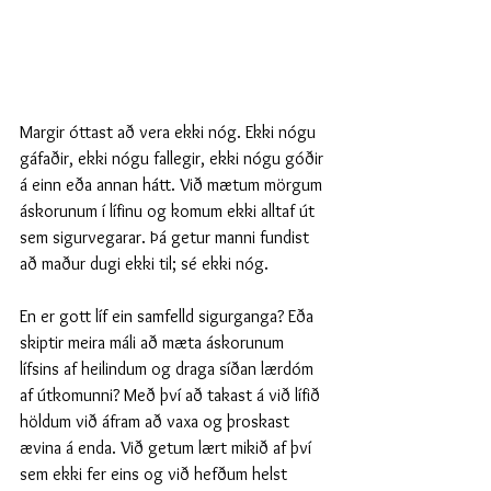
Margir óttast að vera ekki nóg. Ekki nógu 
gáfaðir, ekki nógu fallegir, ekki nógu góðir 
á einn eða annan hátt. Við mætum mörgum 
áskorunum í lífinu og komum ekki alltaf út 
sem sigurvegarar. Þá getur manni fundist 
að maður dugi ekki til; sé ekki nóg. 
En er gott líf ein samfelld sigurganga? Eða 
skiptir meira máli að mæta áskorunum 
lífsins af heilindum og draga síðan lærdóm 
af útkomunni? Með því að takast á við lífið 
höldum við áfram að vaxa og þroskast 
ævina á enda. Við getum lært mikið af því 
sem ekki fer eins og við hefðum helst 