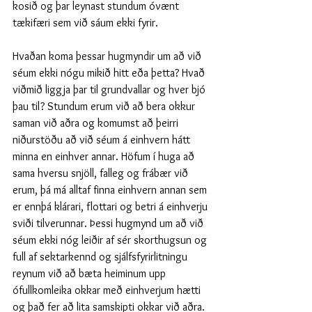
kosið og þar leynast stundum óvænt 
tækifæri sem við sáum ekki fyrir. 
Hvaðan koma þessar hugmyndir um að við 
séum ekki nógu mikið hitt eða þetta? Hvað 
viðmið liggja þar til grundvallar og hver bjó 
þau til? Stundum erum við að bera okkur 
saman við aðra og komumst að þeirri 
niðurstöðu að við séum á einhvern hátt 
minna en einhver annar. Höfum í huga að 
sama hversu snjöll, falleg og frábær við 
erum, þá má alltaf finna einhvern annan sem 
er ennþá klárari, flottari og betri á einhverju 
sviði tilverunnar. Þessi hugmynd um að við 
séum ekki nóg leiðir af sér skorthugsun og 
full af sektarkennd og sjálfsfyrirlitningu 
reynum við að bæta heiminum upp 
ófullkomleika okkar með einhverjum hætti 
og það fer að lita samskipti okkar við aðra.